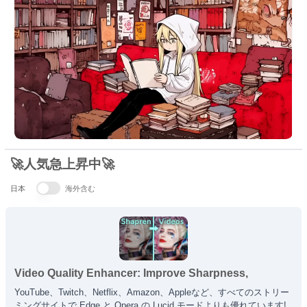
🚀人気急上昇中🚀
日本
海外含む
Video Quality Enhancer: Improve Sharpness,
Lighting, Gamma and Saturation
YouTube、Twitch、Netflix、Amazon、Appleなど、すべてのストリー
ミングサイトで Edge と Opera の Lucid モードよりも優れています!