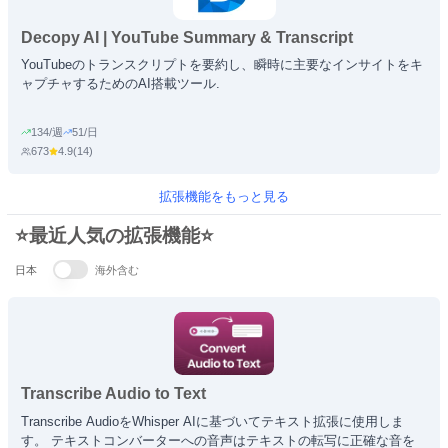
Decopy AI | YouTube Summary & Transcript
Generator
YouTubeのトランスクリプトを要約し、瞬時に主要なインサイトをキ
ャプチャするためのAI搭載ツール.
134/週
51/日
673
4.9
(
14
)
拡張機能をもっと見る
⭐最近人気の拡張機能⭐
日本
海外含む
Transcribe Audio to Text
Transcribe AudioをWhisper AIに基づいてテキスト拡張に使用しま
す。 テキストコンバーターへの音声はテキストの転写に正確な音を