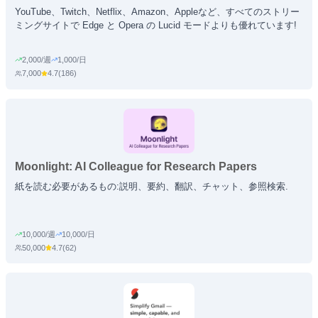
Lighting, Gamma and Saturation
YouTube、Twitch、Netflix、Amazon、Appleなど、すべてのストリー
ミングサイトで Edge と Opera の Lucid モードよりも優れています!
2,000/週
1,000/日
7,000
4.7
(
186
)
Moonlight: AI Colleague for Research Papers
紙を読む必要があるもの:説明、要約、翻訳、チャット、参照検索.
10,000/週
10,000/日
50,000
4.7
(
62
)