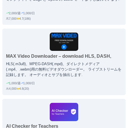
2,000/週
1,000/日
7,000
4.7
(
186
)
MAX Video Downloader – download HLS, DASH,
MP4/WEBM, LIVE streams
HLS(.m3u8)、MPEG-DASH(.mpd)、ダイレクトメディア
(.mp4、.webm)用の無料ビデオダウンローダー。 ライブストリームを
記録します。 オーディオとサブを抽出します.
1,000/週
1,000/日
4,000
4.8
(
20
)
AI Checker for Teachers