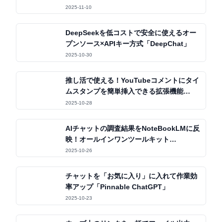
2025-11-10
DeepSeekを低コストで安全に使えるオー
プンソース×APIキー方式「DeepChat」
2025-10-30
推し活で使える！YouTubeコメントにタイ
ムスタンプを簡単挿入できる拡張機能
「OSHIStamp」
2025-10-28
AIチャットの調査結果をNoteBookLMに反
映！オールインワンツールキット
「Kortex」
2025-10-26
チャットを「お気に入り」に入れて作業効
率アップ「Pinnable ChatGPT」
2025-10-23