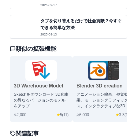
Effects
2025-09-17
タブを切り替えるだけで社会貢献？今すぐ
できる簡単な方法
2025-08-13
類似の拡張機能
3D Warehouse Model
Blender 3D creation
Downloader
suite
Sketchをダウンロード 3D倉庫
アニメーション映画、視覚効
の異なるバージョンのモデル
果、モーショングラフィック
をアップ.
ス、インタラクティブな3Dア
プリケーション、バーチャル
2,000
5
(
11
)
6,000
3.3
(
12
)
リアリティ&ビデオゲームを作
成します.
関連記事