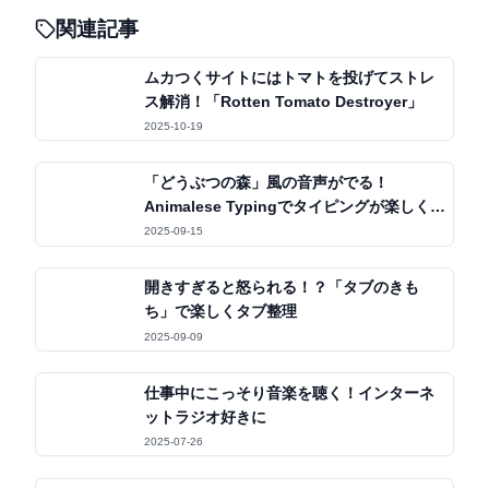
関連記事
ムカつくサイトにはトマトを投げてストレ
ス解消！「Rotten Tomato Destroyer」
2025-10-19
「どうぶつの森」風の音声がでる！
Animalese Typingでタイピングが楽しくな
る体験
2025-09-15
開きすぎると怒られる！？「タブのきも
ち」で楽しくタブ整理
2025-09-09
仕事中にこっそり音楽を聴く！インターネ
ットラジオ好きに
2025-07-26