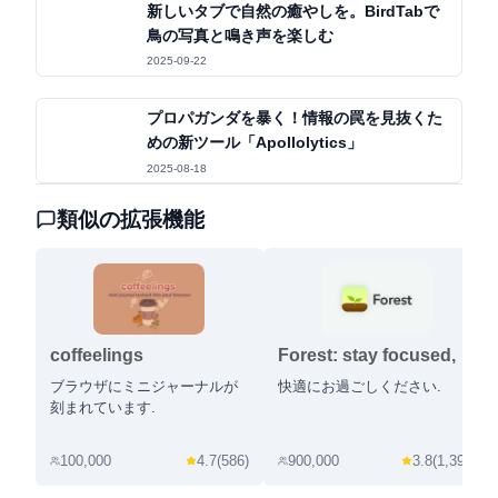
新しいタブで自然の癒やしを。BirdTabで
鳥の写真と鳴き声を楽しむ
2025-09-22
プロパガンダを暴く！情報の罠を見抜くた
めの新ツール「Apollolytics」
2025-08-18
類似の拡張機能
coffeelings
Forest: stay focused,
be present
ブラウザにミニジャーナルが
快適にお過ごしください.
刻まれています.
100,000
4.7
(
586
)
900,000
3.8
(
1,393
)