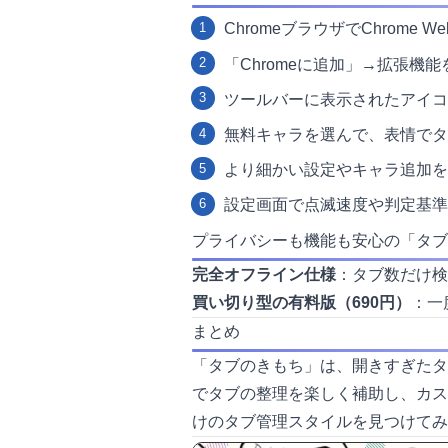
ChromeブラウザでChrome W
「Chromeに追加」→拡張機
ツールバーに表示されたアイコ
無料キャラを選んで、表情でタ
より細かい設定やキャラ追加を
設定画面で点滅速度や判定基準
プライバシーも機能も安心の「タブ
完全オフライン仕様
：タブ数だけ検
買い切り型の有料版（690円）
：一
まとめ
「タブのきもち」は、開きすぎたタ
でタブの整理を楽しく補助し、カス
けのタブ管理スタイルを見つけてみ