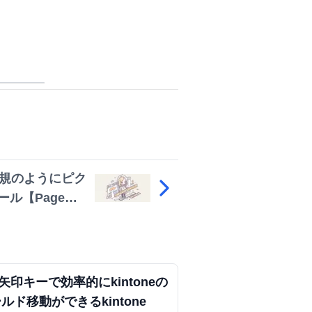
式で見る
定規のようにピク
ル【Page
l＋矢印キーで効率的にkintoneの
ルド移動ができるkintone