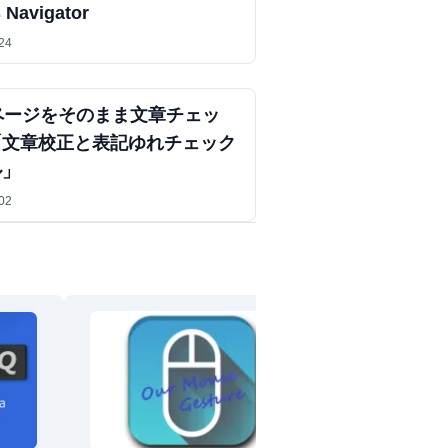
 Navigator
24
ページをそのまま文章チェッ
「文章校正と表記ゆれチェック
ル」
02