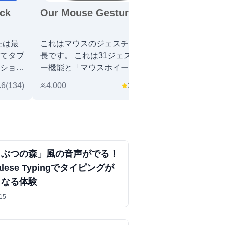
ick
Our Mouse Gesture
Stella Brow
または最
これはマウスのジェスチャー延
Stella AIのC
てタブ
長です。 これは31ジェスチャ
ショー
ー機能と「マウスホイール」ア
クションと「ロッカージェスチ
.6
(
134
)
4,000
3.6
(
45
)
598
ャー」機能を持っています.
うぶつの森」風の音声がでる！
alese Typingでタイピングが
くなる体験
15