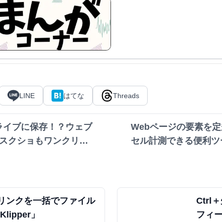
マンガ形
LINE
はてな
Threads
ドライブに保存！？ウェブ
Webページの要素を
もスクショもワンクリッ
セル計測できる便利ツー
Ruler】
リンクを一括でファイル
Ctr
Klipper」
フィー