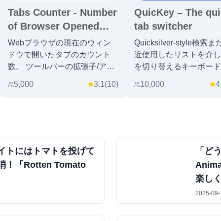
Tabs Counter - Number
QuicKey – The qu
of Browser Opened
tab switcher
Tabs
Webブラウザの現在のウィン
Quicksilver-style検索
ドウで開いたタブのカウント
近使用したリストを介し
数。 ツールバーの拡張子/アド
を切り替えるキーボード
オンアイコンのタブ数を表示し
トカットを追加
5,000
3.1
(
10
)
10,000
4
ます
イトにはトマトを投げて
「ど
「Rotten Tomato
Anim
」
楽し
2025-09-