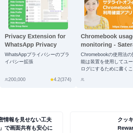
Privacy Extension for
Chromebook usag
WhatsApp Privacy
monitoring - Sater
Office
WhatsAppプライバシーのプラ
Chromebookの使用法
イバシー拡張
能は装置を使用してユー
ログにするために書くこ
能にします
200,000
4.2
(
374
)
密情報を見せない工夫
クッ
lur」で画面共有も安心に
Rewa