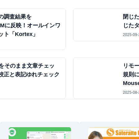
トの調査結果を
閉じ
okLMに反映！オールインワ
じた
ト「Kortex」
2025-09-
ジをそのまま文章チェッ
リモ
校正と表記ゆれチェック
規則に
Mouse
2025-08-