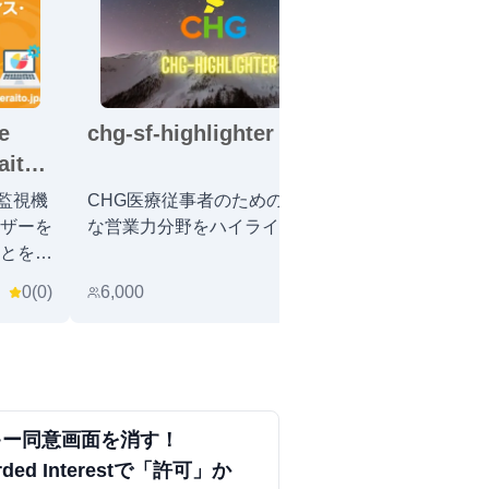
e
chg-sf-highlighter
JobPixel
aito
の監視機
CHG医療従事者のための有用
JobPixel公
ザーを
な営業力分野をハイライト
とを可
0
(
0
)
6,000
0
(
0
)
30
キー同意画面を消す！
rded Interestで「許可」か