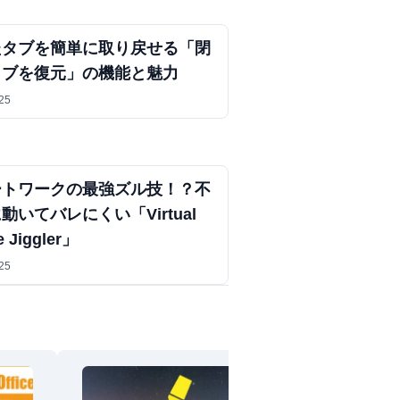
たタブを簡単に取り戻せる「閉
タブを復元」の機能と魅力
25
ートワークの最強ズル技！？不
動いてバレにくい「Virtual
 Jiggler」
25