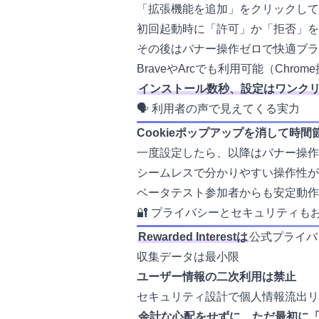
「拡張機能を追加」をクリックして
初回起動時に「許可」か「拒否」を
その後はバナー操作ゼロで快適ブラ
BraveやArcでも利用可能（Chro
インストール数秒、設定はワンクリ
🗣️ 利用者の声で見えてくる実力
Cookieポップアップを消して時
一度設定したら、以降はバナー操作
シームレスで分かりやすい操作性が
ベータテスト参加者からも安定動作
🔐 プライバシーとセキュリティも
Rewarded Interestは
公式プライバ
収集データは最小限
ユーザー情報の二次利用は禁止
セキュリティ設計で個人情報流出リ
余計な心配をせずに、ただ最初に「