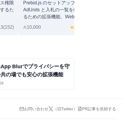
ス権限
Prebid.js のセットアップ、
強力な思い出に
するた
AdUnits と入札の一覧を検証す
を生成する
るための拡張機能、Web ペー
ジヘッダーの遅延とタイミング
.3
(
152
)
10,000
3.8
(
12
)
62
を視覚化..
tsApp Blurでプライバシーを守
公共の場でも安心の拡張機能
03
お問い合わせ
（旧Twitter）
PR記事を依頼する