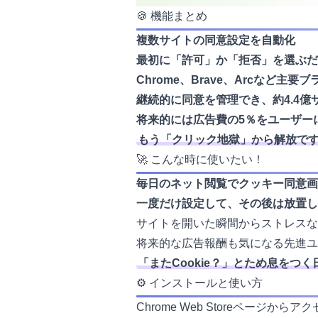
🍪 機能まとめ
複数サイトの同意設定を自動化
最初に「許可」か「拒否」を選ぶだ
Chrome、Brave、Arcなど主要
継続的に同意を管理でき、約4.4億
将来的には広告費の5％をユーザー
もう「クリック地獄」から解放です
🚀 こんな時に使いたい！
毎日のネット閲覧でクッキー同意画
一度だけ設定して、その後は放置し
サイトを開いた瞬間からストレスな
将来的な広告報酬も気になる先進ユ
「またCookie？」とため息をつく
⚙️ インストールと使い方
Chrome Web Storeページ
からアク