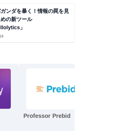
パガンダを暴く！情報の罠を見
ための新ツール
lolytics」
18
Professor Prebid
Password G