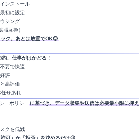
インストール
最初に設定
ウジング
me拡張互換）
ック。あとは放置でOK😉
間節約、仕事がはかどる！
不要で快適
好評
と高評価
お任せあれ
シーポリシー
に基づき、データ収集や送信は必要最小限に抑え
スクを低減
許可」か「拒否」を決めるだけ😉