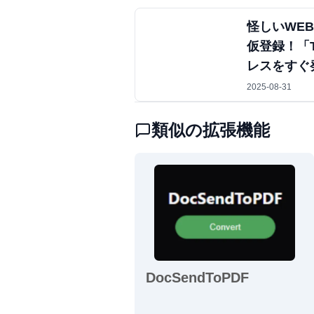
怪しいWE
仮登録！「T
レスをすぐ
2025-08-31
類似の拡張機能
DocSendToPDF