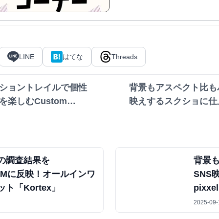
マンガ形
LINE
はてな
Threads
ショントレイルで個性
背景もアスペクト比も
楽しむCustom
映えするスクショに仕上げ
トの調査結果を
背景
okLMに反映！オールインワ
SNS
ト「Kortex」
pixxel
2025-09-