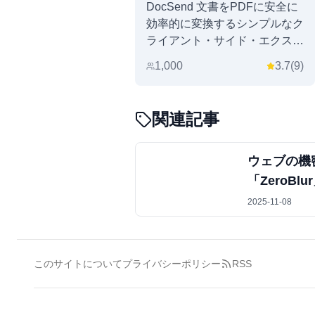
DocSend 文書をPDFに安全に
効率的に変換するシンプルなク
ライアント・サイド・エクステ
ンション。 ローカルOCRで今
1,000
3.7
(
9
)
すぐ.
関連記事
ウェブの機
「ZeroB
2025-11-08
このサイトについて
プライバシーポリシー
RSS