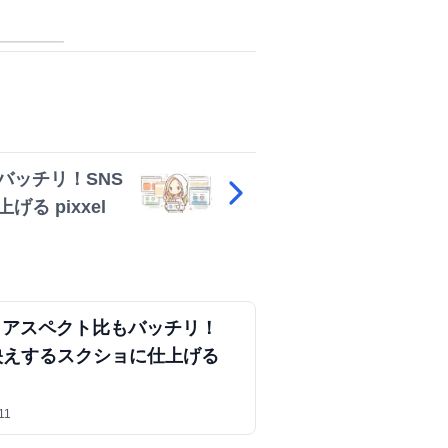
式で見る
バッチリ！SNS
る pixxel
もアスペクト比もバッチリ！
映えするスクショに仕上げる
11