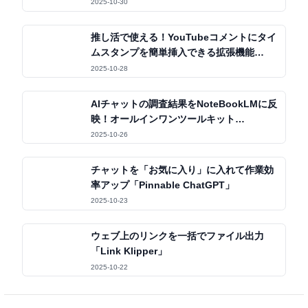
2025-10-30
推し活で使える！YouTubeコメントにタイ
ムスタンプを簡単挿入できる拡張機能
「OSHIStamp」
2025-10-28
AIチャットの調査結果をNoteBookLMに反
映！オールインワンツールキット
「Kortex」
2025-10-26
チャットを「お気に入り」に入れて作業効
率アップ「Pinnable ChatGPT」
2025-10-23
ウェブ上のリンクを一括でファイル出力
「Link Klipper」
2025-10-22