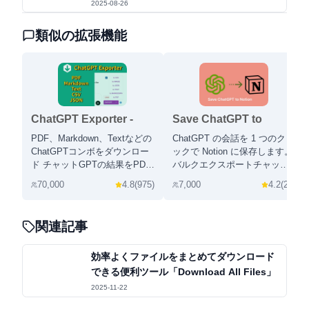
2025-08-26
類似の拡張機能
ChatGPT Exporter -
Save ChatGPT to
ChatGPT to PDF, MD,
Notion
PDF、Markdown、Textなどの
ChatGPT の会話を 1 つのクリ
and more
ChatGPTコンボをダウンロー
ックで Notion に保存します。
ド チャットGPTの結果をPDF
バルクエクスポートチャット
にダウンロードします。
GPTの会話
70,000
4.8
(
975
)
7,000
4.2
(
25
)
ChatGPTを美しいPDFに簡単
に変換できます.
関連記事
効率よくファイルをまとめてダウンロード
できる便利ツール「Download All Files」
2025-11-22