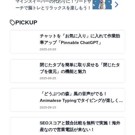
マインスイーパーの代わりに！ワードサ
ーチで脳トレとリラックスを楽しもう！
PICKUP
チャットを「お気に入り」に入れて作業効
率アップ「Pinnable ChatGPT」
2025-10-23
閉じたタブを簡単に取り戻せる「閉じたタ
ブを復元」の機能と魅力
2025-09-25
「どうぶつの森」風の音声がでる！
Animalese Typingでタイピングが楽しくな
る体験
2025-09-15
SEOスコアと競合比較を無料で実施！海外
産なので営業電話が来ない！