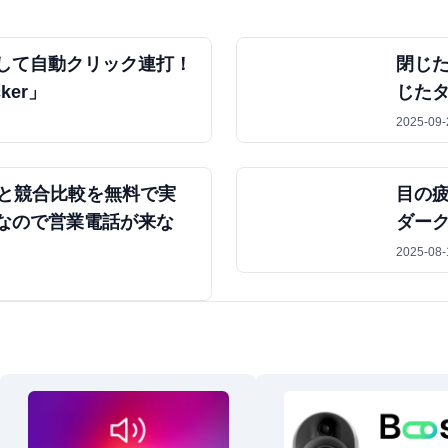
して自動クリック連打！
閉じ
cker」
じた
2025-09-
アと競合比較を無料で実
目の
なので営業電話が来な
ダー
2025-08-