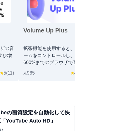
Volume Up Plus
Volume Cont
Booster
ザの音
拡張機能を使用すると、ボリュ
Chrome 用
よび増
ームをコントロールし、最大
最大600%の
600%までのブラウザで音を増
をブーストしま
幅することができます.
ンタブの音量を
5
(
11
)
965
4.7
(
10
)
1,000
Tubeの画質設定を自動化して快
YouTube Auto HD」
27