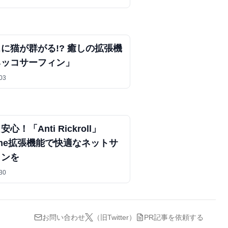
に猫が群がる!? 癒しの拡張機
ネッコサーフィン」
03
心！「Anti Rickroll」
ome拡張機能で快適なネットサ
ィンを
30
お問い合わせ
（旧Twitter）
PR記事を依頼する