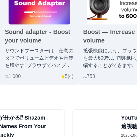
Sound adapter - Boost
Boost — Increase
your volume
volume
サウンドブースターは、任意の
拡張機能により、ブラウ
タブでボリュームビデオや音楽
を最大600%まで制御お
を増やす! ブラウザでバスブー
幅することができます.
スターとボリュームコントロー
1,000
5
(
4
)
753
ル.
かる⁉ Shazam -
You
 Names From Your
適視聴「
ickly
2025-10-